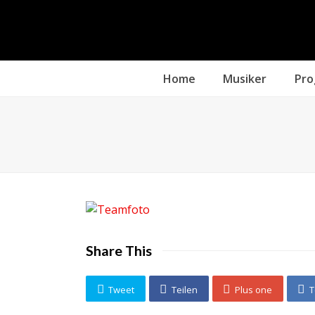
Home
Musiker
Pr
Share This
Tweet
Teilen
Plus one
T