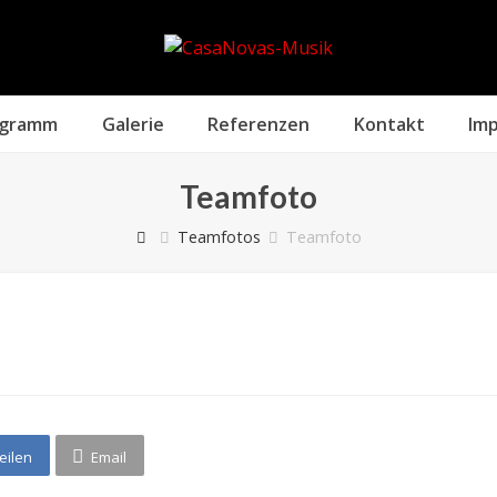
ogramm
Galerie
Referenzen
Kontakt
Im
Teamfoto
Teamfotos
Teamfoto
eilen
Email